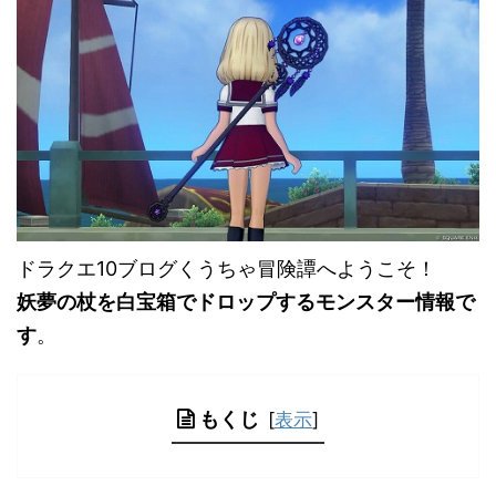
ドラクエ10ブログくうちゃ冒険譚へようこそ！
妖夢の杖を白宝箱でドロップするモンスター情報で
す
。
もくじ
[
表示
]