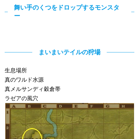
舞い手のくつをドロップするモンスタ
ー
まいまいテイルの狩場
生息場所
真のワルド水源
真メルサンディ穀倉帯
ラゼアの風穴