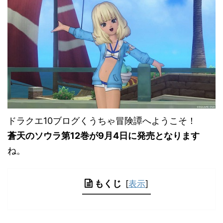
ドラクエ10ブログくうちゃ冒険譚へようこそ！
蒼天のソウラ第12巻が9月4日に発売となります
ね。
もくじ
[
表示
]