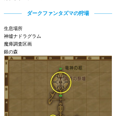
ダークファンタズマの狩場
生息場所
神墟ナドラグラム
魔瘴調査区画
銀の森