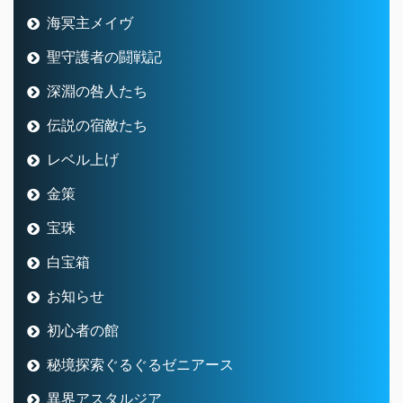
海冥主メイヴ
聖守護者の闘戦記
深淵の咎人たち
伝説の宿敵たち
レベル上げ
金策
宝珠
白宝箱
お知らせ
初心者の館
秘境探索ぐるぐるゼニアース
異界アスタルジア