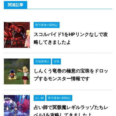
関連記事
聖守護者の闘戦記
スコルパイド1をHPリンクなしで攻
略してきましたよ
天地雷鳴士
宝珠
しんくう竜巻の極意の宝珠をドロッ
プするモンスター情報です
占い師
聖守護者の闘戦記
占い師で冥骸魔レギルラッゾたちレ
ベル1を攻略してきましたよ