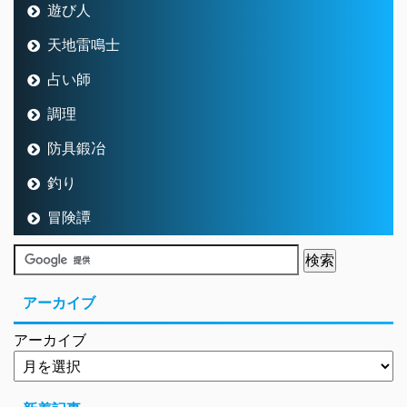
遊び人
天地雷鳴士
占い師
調理
防具鍛冶
釣り
冒険譚
アーカイブ
アーカイブ