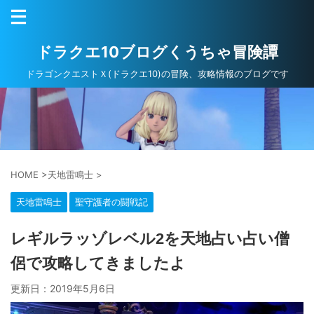
ドラクエ10ブログくうちゃ冒険譚
ドラゴンクエストＸ(ドラクエ10)の冒険、攻略情報のブログです
HOME
>
天地雷鳴士
>
天地雷鳴士
聖守護者の闘戦記
レギルラッゾレベル2を天地占い占い僧
侶で攻略してきましたよ
更新日：
2019年5月6日