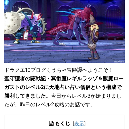
ドラクエ10ブログくうちゃ冒険譚へようこそ！
聖守護者の闘戦記・冥骸魔レギルラッゾ＆獣魔ロー
ガストのレベル2に天地占い占い僧侶という構成で
勝利してきました
。今日からレベル3が始まりまし
たが、昨日のレベル2攻略のお話です。
もくじ
[
表示
]