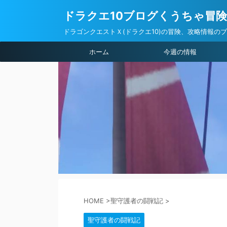
ドラクエ10ブログくうちゃ冒
ドラゴンクエストＸ(ドラクエ10)の冒険、攻略情報の
ホーム
今週の情報
HOME
>
聖守護者の闘戦記
>
聖守護者の闘戦記