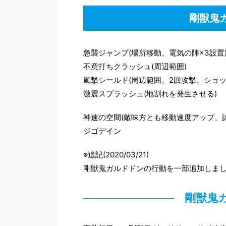
剛獣鬼
急襲ジャンプ(場所移動、電気の陣×3設置
不意打ちクラッシュ(周辺範囲)
嵐撃シールド(周辺範囲、2回攻撃、ショッ
激震スプラッシュ(地割れを発生させる)
神速の空間(敵味方とも移動速度アップ、
ジゴデイン
※追記(2020/03/21)
剛獣鬼ガルドドンの行動を一部追加しま
剛獣鬼