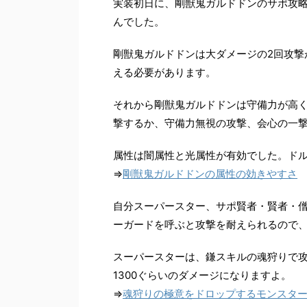
実装初日に、剛獣鬼ガルドドンのサポ攻
んでした。
剛獣鬼ガルドドンは大ダメージの2回攻撃
える必要があります。
それから剛獣鬼ガルドドンは守備力が高
撃するか、守備力無視の攻撃、会心の一
属性は闇属性と光属性が有効でした。ド
⇒
剛獣鬼ガルドドンの属性の効きやすさ
自分スーパースター、サポ賢者・賢者・
ーガードを呼ぶと攻撃を耐えられるので
スーパースターは、鎌スキルの魂狩りで
1300ぐらいのダメージになりますよ。
⇒
魂狩りの極意をドロップするモンスタ