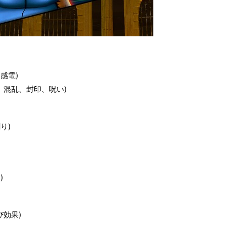
感電)
、混乱、封印、呪い)
り)
)
効果)