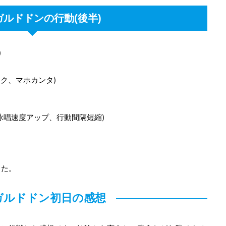
ガルドドンの行動(後半)
)
ク、マホカンタ)
詠唱速度アップ、行動間隔短縮)
した。
ガルドドン初日の感想