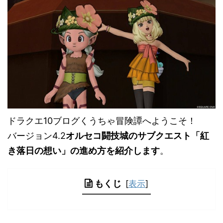
ドラクエ10ブログくうちゃ冒険譚へようこそ！
バージョン4.2
オルセコ闘技城のサブクエスト「紅
き落日の想い」の進め方を紹介します
。
もくじ
[
表示
]