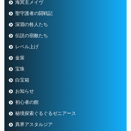
海冥主メイヴ
聖守護者の闘戦記
深淵の咎人たち
伝説の宿敵たち
レベル上げ
金策
宝珠
白宝箱
お知らせ
初心者の館
秘境探索ぐるぐるゼニアース
異界アスタルジア