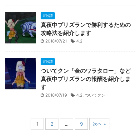
冒険譚
真夜中プリズランで勝利するための
攻略法を紹介します
2018/07/21
4.2
冒険譚
ついてクン「金のワラタロー」など
真夜中プリズランの報酬を紹介しま
す
2018/07/19
4.2
,
ついてクン
1
2
…
9
次へ »