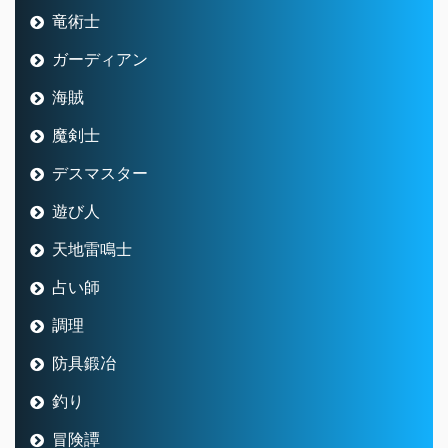
竜術士
ガーディアン
海賊
魔剣士
デスマスター
遊び人
天地雷鳴士
占い師
調理
防具鍛冶
釣り
冒険譚