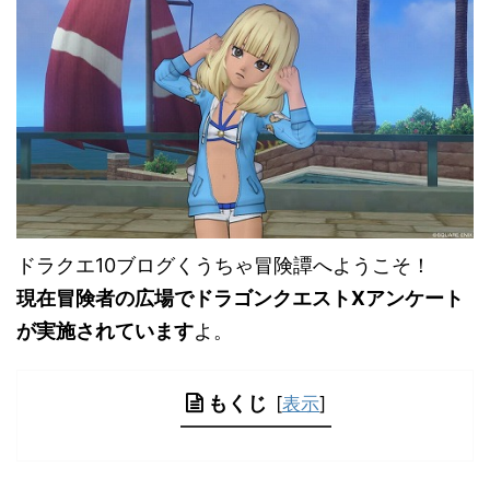
ドラクエ10ブログくうちゃ冒険譚へようこそ！
現在冒険者の広場でドラゴンクエストXアンケート
が実施されています
よ。
もくじ
[
表示
]