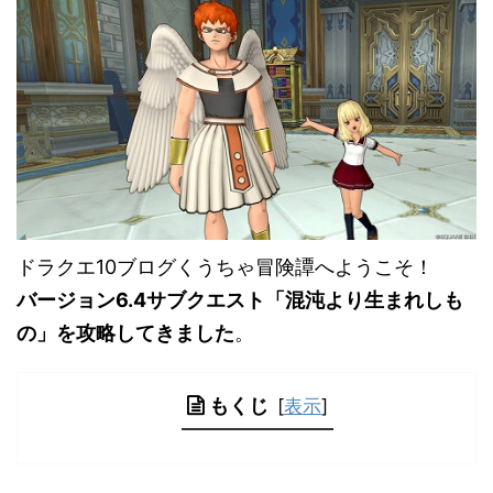
ドラクエ10ブログくうちゃ冒険譚へようこそ！
バージョン6.4サブクエスト「混沌より生まれしも
の」を攻略してきました
。
もくじ
[
表示
]