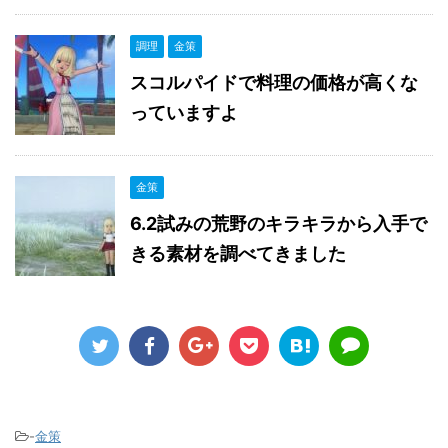
調理
金策
スコルパイドで料理の価格が高くな
っていますよ
金策
6.2試みの荒野のキラキラから入手で
きる素材を調べてきました
-
金策