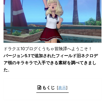
ドラクエ10ブログくうちゃ冒険譚へようこそ！
バージョン5.1で追加されたフィールド旧ネクロデ
ア領のキラキラで入手できる素材を調べてきまし
た
。
もくじ
[
表示
]