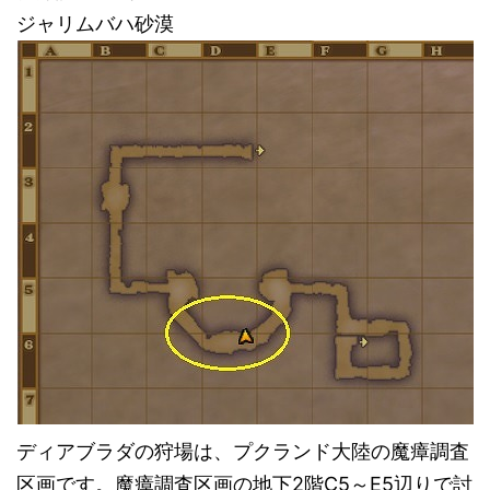
ジャリムバハ砂漠
ディアブラダの狩場は、プクランド大陸の魔瘴調査
区画です。魔瘴調査区画の地下2階C5～E5辺りで討