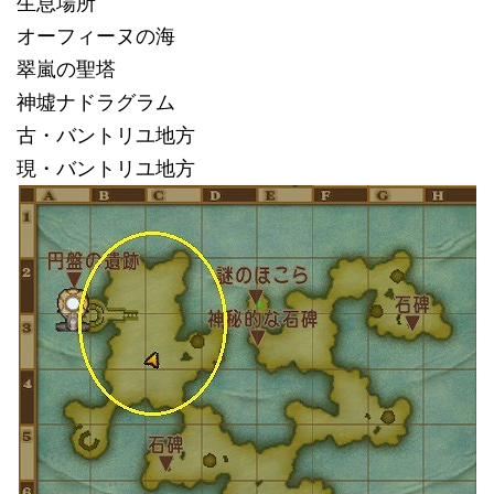
生息場所
オーフィーヌの海
翠嵐の聖塔
神墟ナドラグラム
古・バントリユ地方
現・バントリユ地方