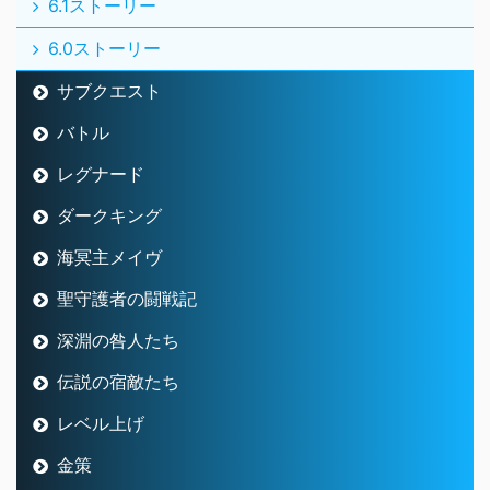
6.1ストーリー
6.0ストーリー
サブクエスト
バトル
レグナード
ダークキング
海冥主メイヴ
聖守護者の闘戦記
深淵の咎人たち
伝説の宿敵たち
レベル上げ
金策