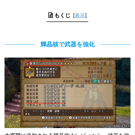
もくじ
[
表示
]
輝晶核で武器を強化