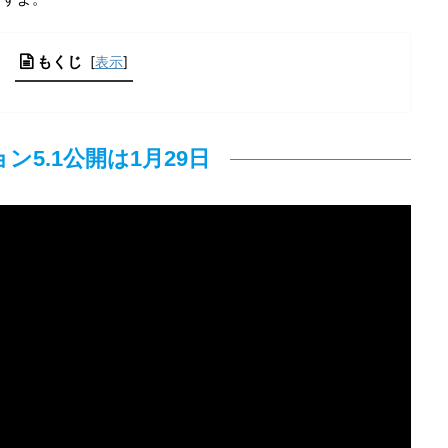
もくじ
[
表示
]
ン5.1公開は1月29日