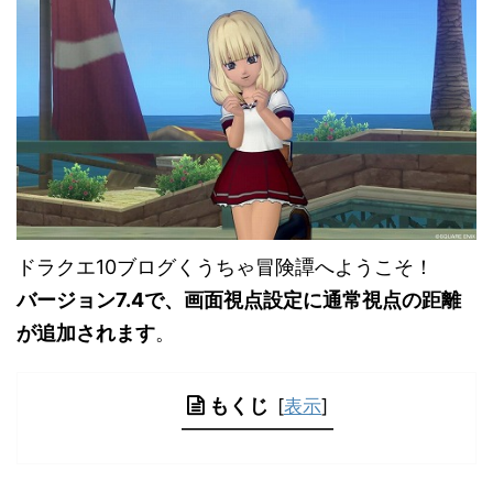
ドラクエ10ブログくうちゃ冒険譚へようこそ！
バージョン7.4で、画面視点設定に通常視点の距離
が追加されます
。
もくじ
[
表示
]