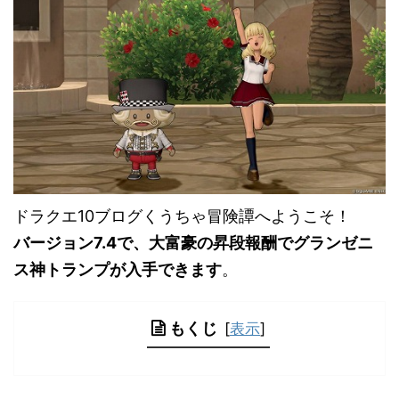
ドラクエ10ブログくうちゃ冒険譚へようこそ！
バージョン7.4で、大富豪の昇段報酬でグランゼニ
ス神トランプが入手できます
。
もくじ
[
表示
]