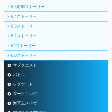
6.0ストーリー
サブクエスト
バトル
レグナード
ダークキング
海冥主メイヴ
聖守護者の闘戦記
深淵の咎人たち
伝説の宿敵たち
レベル上げ
金策
宝珠