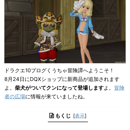
ドラクエ10ブログくうちゃ冒険譚へようこそ！
8月24日にDQXショップに新商品が追加されます
よ。
柴犬がついてクンになって登場します
よ。
冒険
者の広場
に情報が来ていましたね。
もくじ
[
表示
]