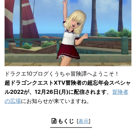
ドラクエ10ブログくうちゃ冒険譚へようこそ！
超ドラゴンクエストXTV冒険者の超忘年会スペシャ
ル2022が、12月26日(月)に配信されます
。
冒険者
の広場
にお知らせが来ていますね。
もくじ
[
表示
]