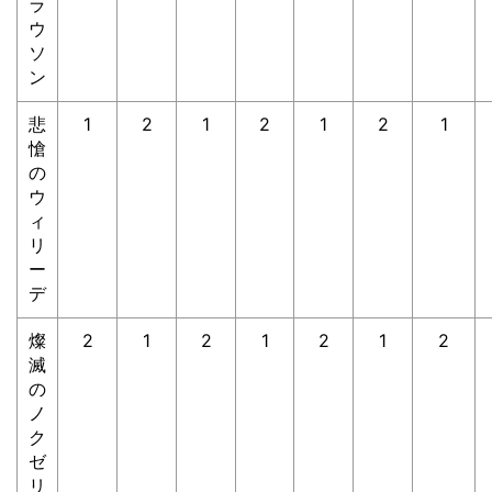
ラ
ウ
ソ
ン
悲
1
2
1
2
1
2
1
愴
の
ウ
ィ
リ
ー
デ
燦
2
1
2
1
2
1
2
滅
の
ノ
ク
ゼ
リ