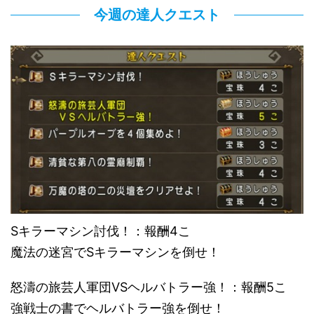
今週の達人クエスト
Sキラーマシン討伐！：報酬4こ
魔法の迷宮でSキラーマシンを倒せ！
怒濤の旅芸人軍団VSヘルバトラー強！：報酬5こ
強戦士の書でヘルバトラー強を倒せ！