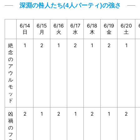
深淵の咎人たち(4人パーティ)の強さ
6/14
6/15
6/16
6/17
6/18
6/19
6/20
日
月
火
水
木
金
土
絶
1
2
1
2
1
2
1
念
の
ア
ウ
ル
モ
ッ
ド
凶
2
1
2
1
2
1
2
禍
の
フ