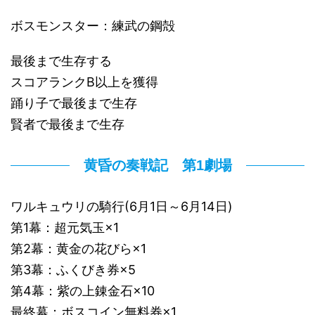
ボスモンスター：練武の鋼殻
最後まで生存する
スコアランクB以上を獲得
踊り子で最後まで生存
賢者で最後まで生存
黄昏の奏戦記 第1劇場
ワルキュウリの騎行(6月1日～6月14日)
第1幕：超元気玉×1
第2幕：黄金の花びら×1
第3幕：ふくびき券×5
第4幕：紫の上錬金石×10
最終幕：ボスコイン無料券×1