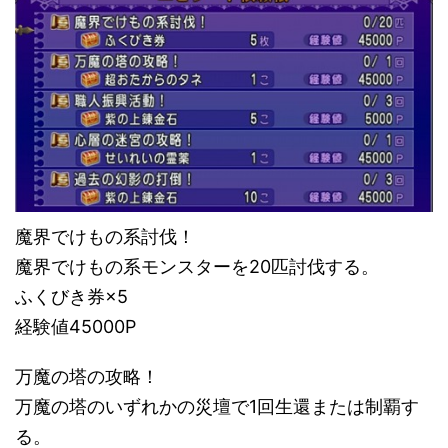
魔界でけもの系討伐！
魔界でけもの系モンスターを20匹討伐する。
ふくびき券×5
経験値45000P
万魔の塔の攻略！
万魔の塔のいずれかの災壇で1回生還または制覇す
る。