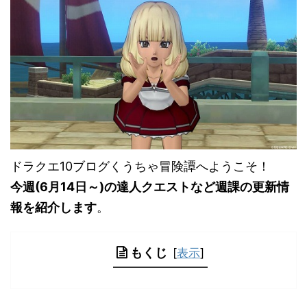
ドラクエ10ブログくうちゃ冒険譚へようこそ！
今週(6
月14日
～)の達人クエストなど週課の更新情
報を紹介します
。
もくじ
[
表示
]