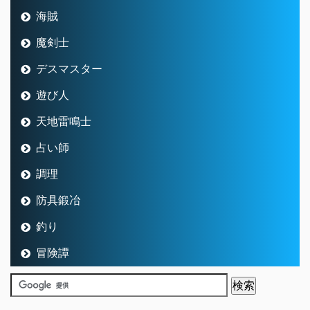
海賊
魔剣士
デスマスター
遊び人
天地雷鳴士
占い師
調理
防具鍛冶
釣り
冒険譚