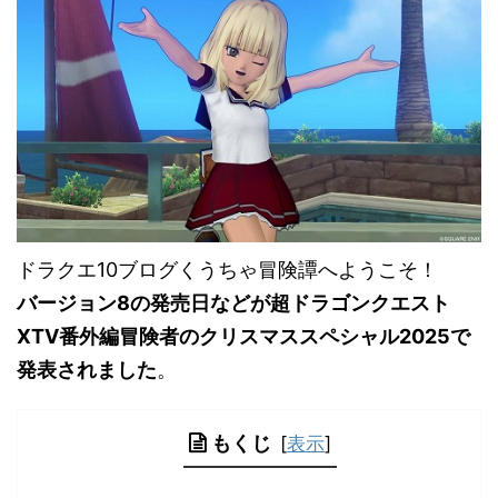
ドラクエ10ブログくうちゃ冒険譚へようこそ！
バージョン8の発売日などが超ドラゴンクエスト
XTV番外編冒険者のクリスマススペシャル2025で
発表されました
。
もくじ
[
表示
]