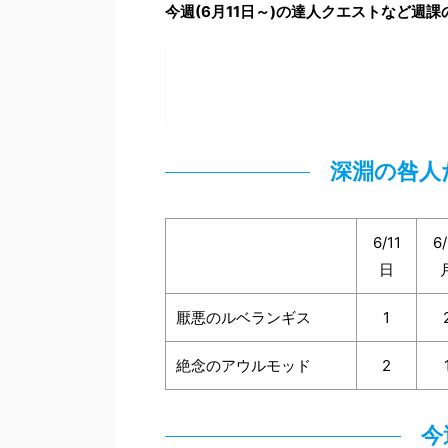
今週(6
月11
日～)の達人クエストなど週課
深淵の咎人
6/11
6/
日
厭悪のルベランギス
1
絶念のアウルモッド
2
今