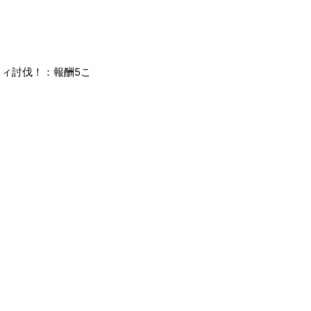
こ
ィ討伐！：報酬5こ
！
。