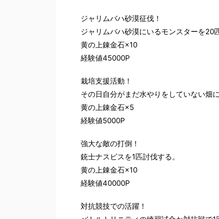
ジャリムバハ砂漠征伐！
ジャリムバハ砂漠にいるモンスターを20
黄の上錬金石×10
経験値45000P
栽培支援活動！
その日自分がまだ水やりをしていない畑に
黄の上錬金石×5
経験値5000P
強大な敵の打倒！
銃士ナスビスを1匹討伐する。
黄の上錬金石×10
経験値40000P
対抗競技での活躍！