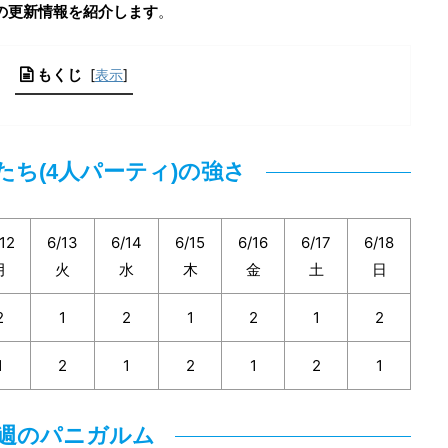
の更新情報を紹介します
。
もくじ
[
表示
]
たち(4人パーティ)の強さ
12
6/13
6/14
6/15
6/16
6/17
6/18
月
火
水
木
金
土
日
2
1
2
1
2
1
2
1
2
1
2
1
2
1
週のパニガルム