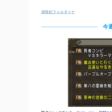
源世妃フォルダイナ
今