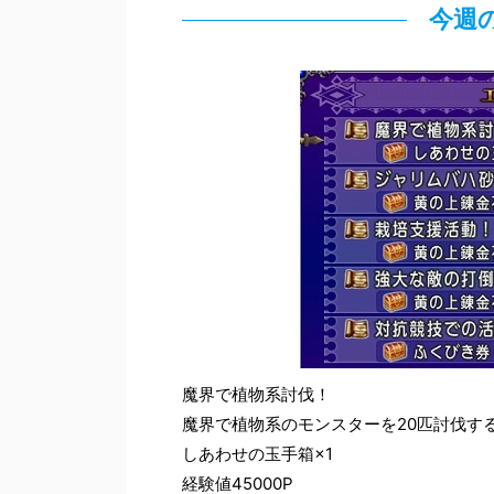
今週
魔界で植物系討伐！
魔界で植物系のモンスターを20匹討伐す
しあわせの玉手箱×1
経験値45000P