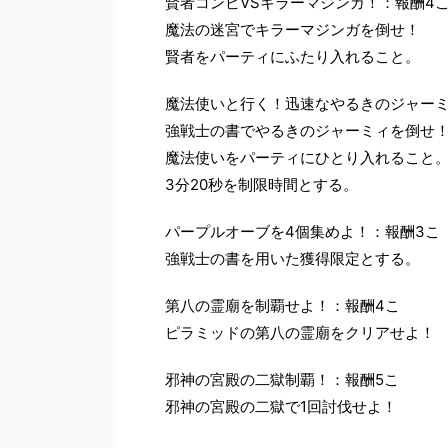
賢者コンビVSキラーマジンガ！：報酬4
魔法の迷宮でキラーマジンガを倒せ！
賢者をパーティにふたり入れること。
魔法使いと行く！迅速なやるきのジャーミ
強戦士の書でやるきのジャーミィを倒せ
魔法使いをパーティにひとり入れること
3分20秒を制限時間とする。
パープルオーブを4個集めよ！：報酬3こ
強戦士の書を用いた獲得限定とする。
第八の霊廟を制覇せよ！：報酬4こ
ピラミッドの第八の霊廟をクリアせよ！
邪神の宮殿の二獄制覇！：報酬5こ
邪神の宮殿の二獄で1回討伐せよ！