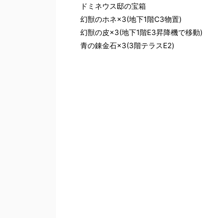
ドミネウス邸の宝箱
幻獣のホネ×3(地下1階C3物置)
幻獣の皮×3(地下1階E3昇降機で移動)
青の錬金石×3(3階テラスE2)