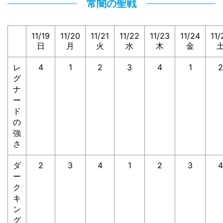
常闇の聖戦
11/19
11/20
11/21
11/22
11/23
11/24
11/
日
月
火
水
木
金
レ
4
1
2
3
4
1
2
グ
ナ
ー
ド
の
強
さ
ダ
2
3
4
1
2
3
4
ー
ク
キ
ン
グ