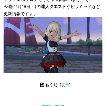
今週(11月19日～)の
達人クエスト
やピラミッドなど
更新情報ですよ。
もくじ
[
表示
]