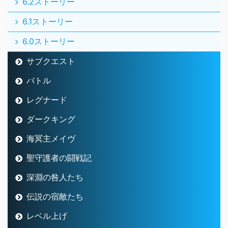
6.2ストーリー
6.1ストーリー
6.0ストーリー
サブクエスト
バトル
レグナード
ダークキング
海冥主メイヴ
聖守護者の闘戦記
深淵の咎人たち
伝説の宿敵たち
レベル上げ