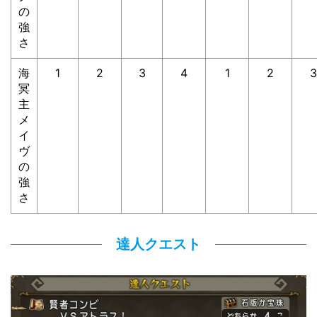
の
強
さ
海
1
2
3
4
1
2
3
冥
主
メ
イ
ヴ
の
強
さ
達人クエスト