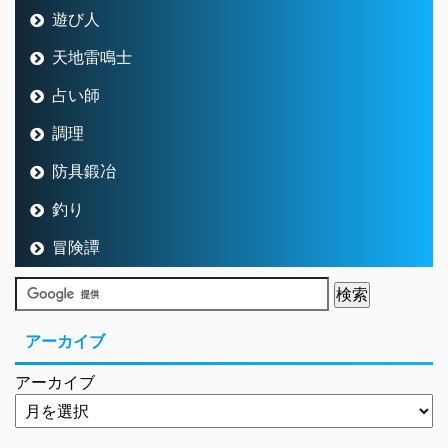
遊び人
天地雷鳴士
占い師
調理
防具鍛冶
釣り
冒険譚
アーカイブ
アーカイブ