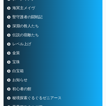
海冥主メイヴ
聖守護者の闘戦記
深淵の咎人たち
伝説の宿敵たち
レベル上げ
金策
宝珠
白宝箱
お知らせ
初心者の館
秘境探索ぐるぐるゼニアース