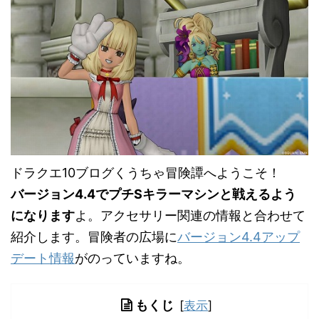
ドラクエ10ブログくうちゃ冒険譚へようこそ！
バージョン4.4でプチSキラーマシンと戦えるよう
になります
よ。アクセサリー関連の情報と合わせて
紹介します。冒険者の広場に
バージョン4.4アップ
デート情報
がのっていますね。
もくじ
[
表示
]