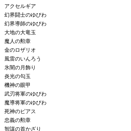
アクセルギア
幻界闘士のゆびわ
幻界導師のゆびわ
大地の大竜玉
魔人の勲章
金のロザリオ
風雷のいんろう
氷闇の月飾り
炎光の勾玉
機神の眼甲
武刃将軍のゆびわ
魔導将軍のゆびわ
死神のピアス
忠義の勲章
智謀の首かざり