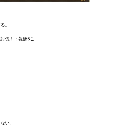
ずる。
討伐！：報酬5こ
！
こ
。
らない。