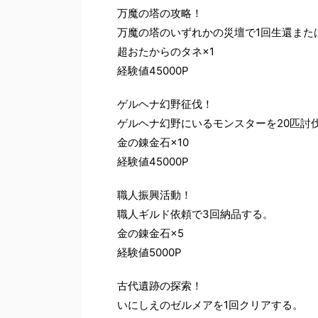
万魔の塔の攻略！
万魔の塔のいずれかの災壇で1回生還また
超おたからのタネ×1
経験値45000P
ゲルヘナ幻野征伐！
ゲルヘナ幻野にいるモンスターを20匹討
金の錬金石×10
経験値45000P
職人振興活動！
職人ギルド依頼で3回納品する。
金の錬金石×5
経験値5000P
古代遺跡の探索！
いにしえのゼルメアを1回クリアする。