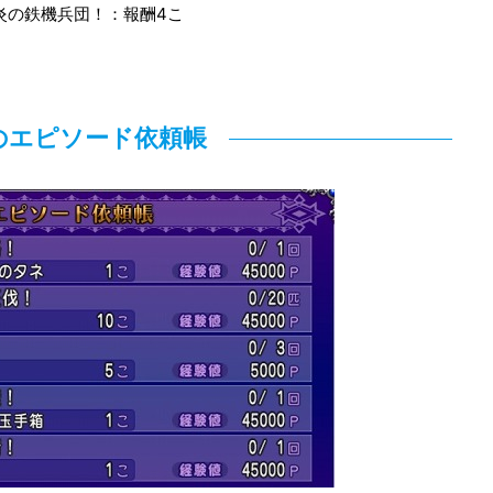
炎の鉄機兵団！：報酬4こ
のエピソード依頼帳