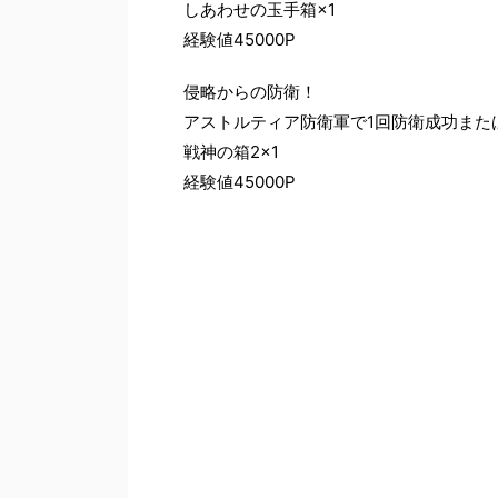
しあわせの玉手箱×1
経験値45000P
侵略からの防衛！
アストルティア防衛軍で1回防衛成功また
戦神の箱2×1
経験値45000P