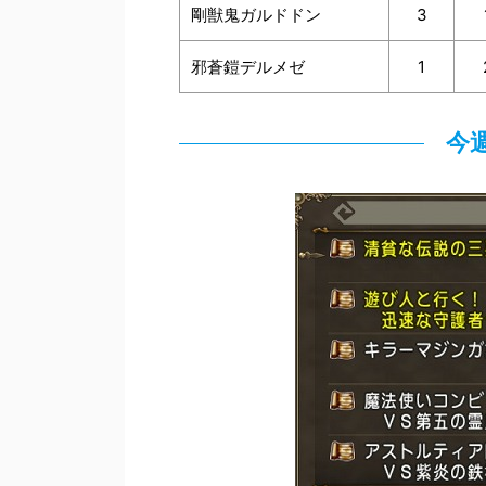
剛獣鬼ガルドドン
3
邪蒼鎧デルメゼ
1
今