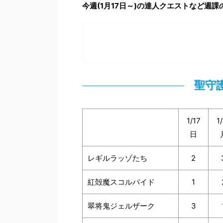
今週(1月17
日～)の達人クエストなど週課
聖守
1/17
1
日
レギルラッゾたち
2
紅殻魔スコルパイド
1
翠将鬼ジェルザーク
3