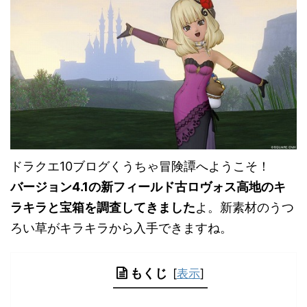
ドラクエ10ブログくうちゃ冒険譚へようこそ！
バージョン4.1の新フィールド古ロヴォス高地のキ
ラキラと宝箱を調査してきました
よ。新素材のうつ
ろい草がキラキラから入手できますね。
もくじ
[
表示
]