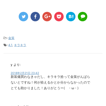
-
金策
-
4.1
,
キラキラ
y
より:
2018年2月21日 23:42
新装備買わなきゃだし、キラキラ拾って金策がんばら
ないとですね！何が拾えるかとか分からなかったので
とても助かりました！ありがとうー( ・ω・)ゞ