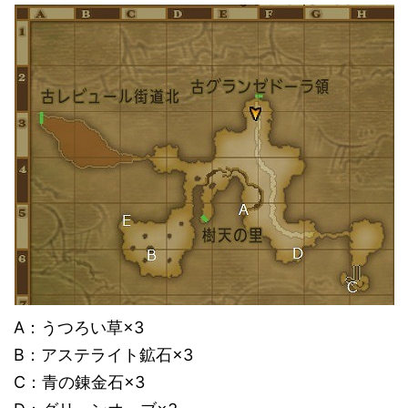
A：うつろい草×3
B：アステライト鉱石×3
C：青の錬金石×3