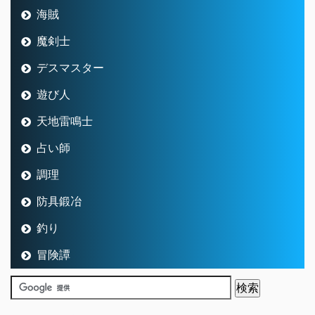
海賊
魔剣士
デスマスター
遊び人
天地雷鳴士
占い師
調理
防具鍛冶
釣り
冒険譚