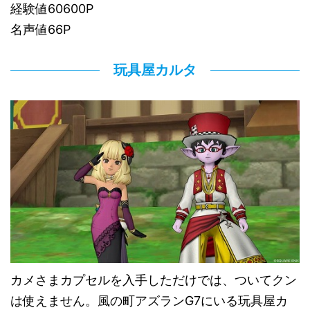
経験値60600P
名声値66P
玩具屋カルタ
カメさまカプセルを入手しただけでは、ついてクン
は使えません。風の町アズランG7にいる玩具屋カ