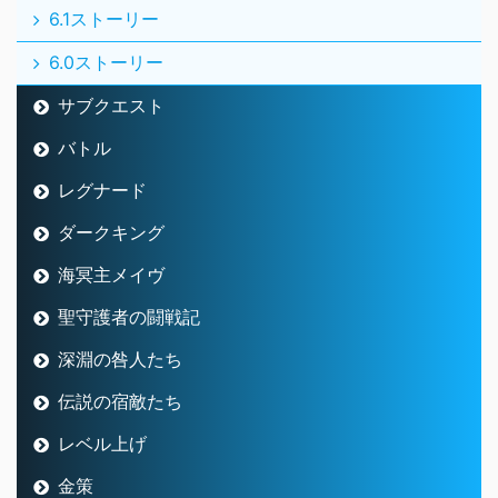
6.1ストーリー
6.0ストーリー
サブクエスト
バトル
レグナード
ダークキング
海冥主メイヴ
聖守護者の闘戦記
深淵の咎人たち
伝説の宿敵たち
レベル上げ
金策