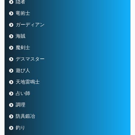
隠者
竜術士
ガーディアン
海賊
魔剣士
デスマスター
遊び人
天地雷鳴士
占い師
調理
防具鍛冶
釣り