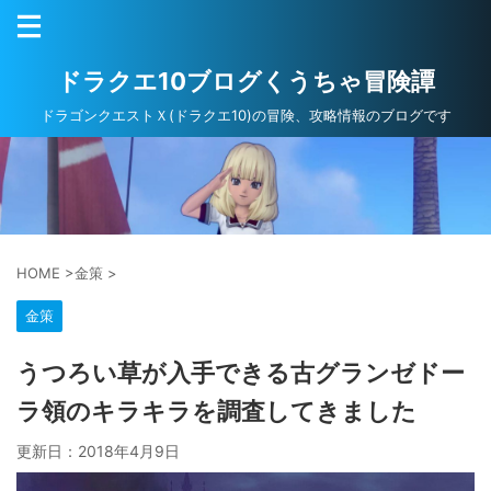
ドラクエ10ブログくうちゃ冒険譚
ドラゴンクエストＸ(ドラクエ10)の冒険、攻略情報のブログです
HOME
>
金策
>
金策
うつろい草が入手できる古グランゼドー
ラ領のキラキラを調査してきました
更新日：
2018年4月9日