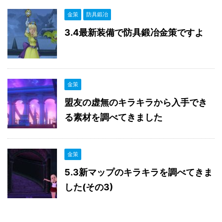
金策
防具鍛冶
3.4最新装備で防具鍛冶金策ですよ
金策
盟友の虚無のキラキラから入手でき
る素材を調べてきました
金策
5.3新マップのキラキラを調べてきま
した(その3)