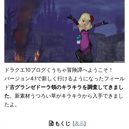
ドラクエ10ブログくうちゃ冒険譚へようこそ！
バージョン4.1で新しく行けるようになったフィール
ド
古グランゼドーラ領のキラキラを調査してきまし
た
。新素材うつろい草がキラキラから入手できまし
たよ。
もくじ
[
表示
]