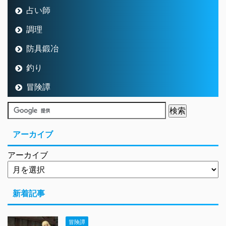
占い師
調理
防具鍛冶
釣り
冒険譚
アーカイブ
アーカイブ
新着記事
冒険譚