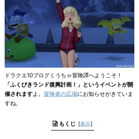
ドラクエ10ブログくうちゃ冒険譚へようこそ！
「ふくびきランド復興計画！」というイベントが開
催されます
よ。
冒険者の広場
にお知らせがきていま
すね。
もくじ
[
表示
]