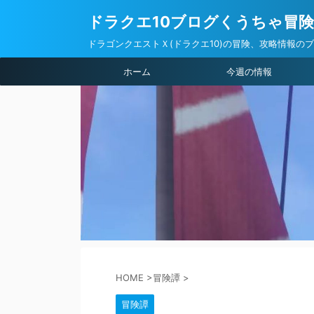
ドラクエ10ブログくうちゃ冒
ドラゴンクエストＸ(ドラクエ10)の冒険、攻略情報の
ホーム
今週の情報
HOME
>
冒険譚
>
冒険譚