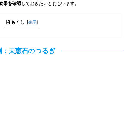
礎効果を確認
しておきたいとおもいます。
もくじ
[
表示
]
剣：天恵石のつるぎ