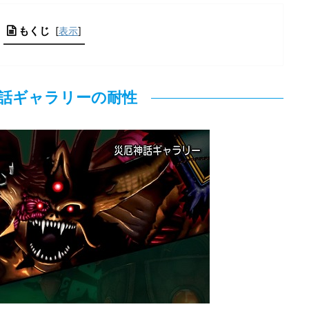
もくじ
[
表示
]
話ギャラリーの耐性