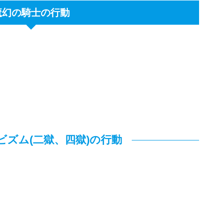
魔幻の騎士の行動
ビズム(二獄、四獄)の行動