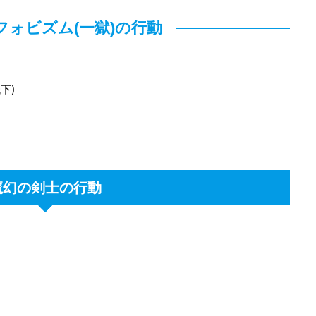
フォビズム(一獄)の行動
下)
魔幻の剣士の行動