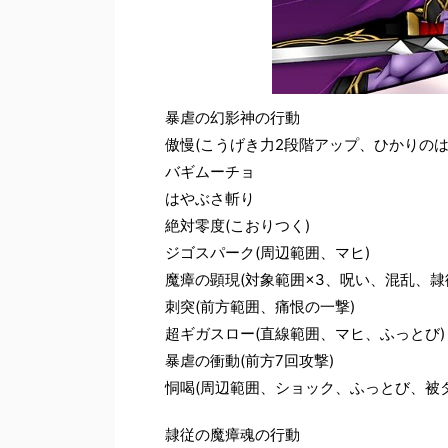
暴虐の幻影神の行動
傲慢(こうげき力2段階アップ、ひかりのは
バギムーチョ
はやぶさ斬り
絶対零度(こおりつく)
ジゴスパーク(周辺範囲、マヒ)
魔瘴の顕現(対象範囲×3、呪い、混乱、隷
刺突(前方範囲、痛恨の一撃)
超ギガスロー(直線範囲、マヒ、ふっとび)
暴虐の衝動(前方7回攻撃)
恫喝(周辺範囲、ショック、ふっとび、被
隷従の魔瘴魂の行動