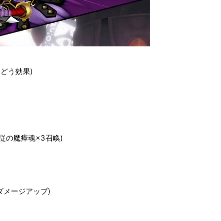
どう効果)
従の魔瘴魂×3召喚)
ダメージアップ)