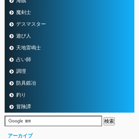
海賊
魔剣士
デスマスター
遊び人
天地雷鳴士
占い師
調理
防具鍛冶
釣り
冒険譚
アーカイブ