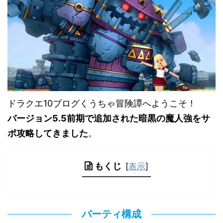
ドラクエ10ブログくうちゃ冒険譚へようこそ！
バージョン5.5前期で追加された暗黒の魔人強をサ
ポ攻略してきました
。
もくじ
[
表示
]
パーティ構成