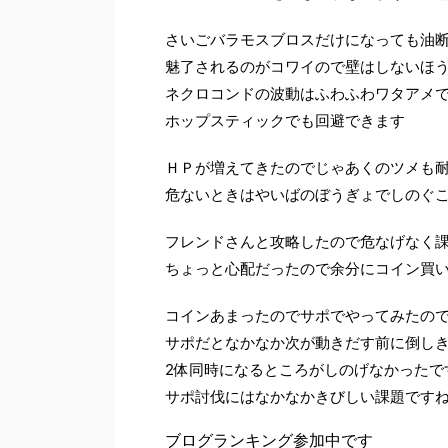
さいごバラモスブロスだけになっても油
魅了されるのがコワイので壁はしないほ
ネクロコンドの波動はふわふわワタアメ
ホップスティックでも回避できます
ＨＰが増えてきたのでじゃあくのツメも
危ないときはやいばのぼうぎょでしのぐ
フレンドさんと攻略したので危なげなく
ちょっと心配だったので余分にコイン買いす
コインあまったのでサポでやってみたの
サポだとなかなか次が動きだす前に倒し
2体同時になるところがしのげなかったで
サポ討伐にはなかなかきびしい課題です
ブログランキング参加中です