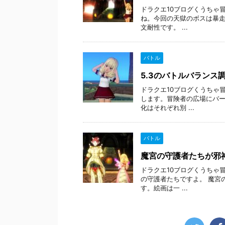
ドラクエ10ブログくうちゃ冒
ね。今回の天獄のボスは暴走
文耐性です。 ...
バトル
5.3のバトルバランス
ドラクエ10ブログくうちゃ
します。冒険者の広場にバー
化はそれぞれ別 ...
バトル
魔宮の守護者たちが邪神
ドラクエ10ブログくうちゃ冒
の守護者たちですよ。 魔宮
す。絵画は一 ...