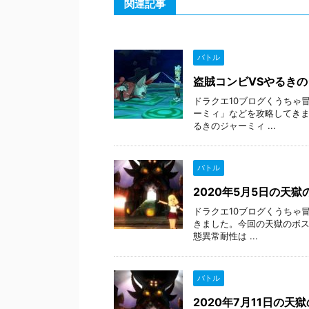
関連記事
バトル
盗賊コンビVSやるき
ドラクエ10ブログくうちゃ
ーミィ」などを攻略してきま
るきのジャーミィ ...
バトル
2020年5月5日の天
ドラクエ10ブログくうちゃ冒
きました。今回の天獄のボス
態異常耐性は ...
バトル
2020年7月11日の