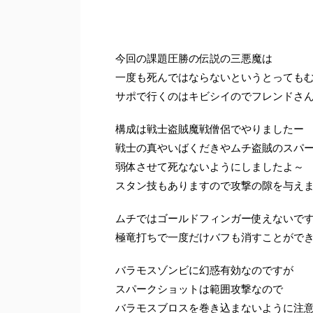
今回の課題圧勝の伝説の三悪魔は
一度も死んではならないというとっても
サポで行くのはキビシイのでフレンドさ
構成は戦士盗賊魔戦僧侶でやりましたー
戦士の真やいばくだきやムチ盗賊のスパ
弱体させて死なないようにしましたよ～
スタン技もありますので攻撃の隙を与え
ムチではゴールドフィンガー使えないで
極竜打ちで一度だけバフも消すことがで
バラモスゾンビに幻惑有効なのですが
スパークショットは範囲攻撃なので
バラモスブロスを巻き込まないように注