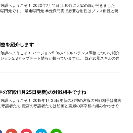
険譚へようこそ！ 2020年7月11日(土)0時に天獄の扉が開きました
獄門党です。 暴走獄門党 暴走獄門党で必要な耐性はブレス耐性と呪
調整を紹介します
冒険譚へようこそ！ バージョン5.3のバトルバランス調整について紹介
ジョン5.3アップデート情報が載っていますね。 既存武器スキルの強
の宮殿(1月25日更新)の対戦相手ですね
険譚へようこそ！ 2019年1月25日更新の邪神の宮殿の対戦相手は魔宮
の守護者たち 魔宮の守護者たちは絵画と震撼の冥宰相の組み合わせで