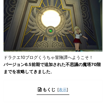
ドラクエ10ブログくうちゃ冒険譚へようこそ！
バージョン6.5前期で追加された不思議の魔塔70階
までを攻略してきました
。
もくじ
[
表示
]