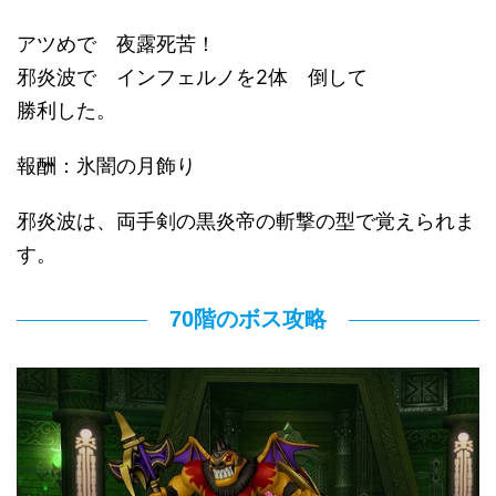
アツめで 夜露死苦！
邪炎波で インフェルノを2体 倒して
勝利した。
報酬：氷闇の月飾り
邪炎波は、両手剣の黒炎帝の斬撃の型で覚えられま
す。
70階のボス攻略