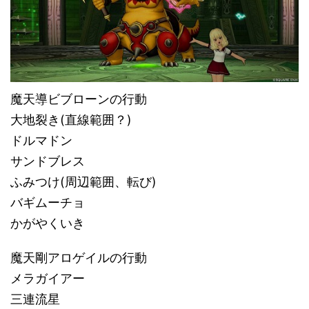
魔天導ビブローンの行動
大地裂き(直線範囲？)
ドルマドン
サンドブレス
ふみつけ(周辺範囲、転び)
バギムーチョ
かがやくいき
魔天剛アロゲイルの行動
メラガイアー
三連流星