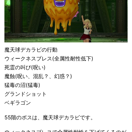
魔天球デカラビの行動
ウィークネスブレス(全属性耐性低下)
死霊の叫び(呪い)
魔蝕(呪い、混乱？、幻惑？)
猛毒の沼(猛毒)
グランドショット
ベギラゴン
55階のボスは、魔天球デカラビです。