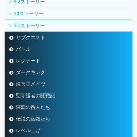
6.2ストーリー
6.1ストーリー
6.0ストーリー
サブクエスト
バトル
レグナード
ダークキング
海冥主メイヴ
聖守護者の闘戦記
深淵の咎人たち
伝説の宿敵たち
レベル上げ