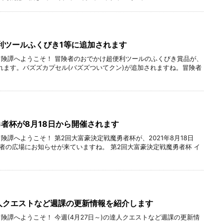
利ツールふくびき1等に追加されます
冒険譚へようこそ！ 冒険者のおでかけ超便利ツールのふくびき賞品が、
新されます。バズズカプセル(バズズついてクン)が追加されますね。冒険者
者杯が8月18日から開催されます
険譚へようこそ！ 第2回大富豪決定戦魔勇者杯が、2021年8月18日
険者の広場にお知らせが来ていますね。 第2回大富豪決定戦魔勇者杯 イ
達人クエストなど週課の更新情報を紹介します
険譚へようこそ！ 今週(4月27日～)の達人クエストなど週課の更新情