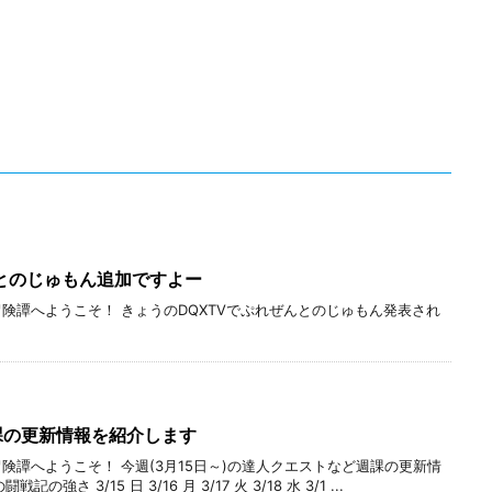
とのじゅもん追加ですよー
冒険譚へようこそ！ きょうのDQXTVでぷれぜんとのじゅもん発表され
週課の更新情報を紹介します
険譚へようこそ！ 今週(3月15日～)の達人クエストなど週課の更新情
さ 3/15 日 3/16 月 3/17 火 3/18 水 3/1 ...