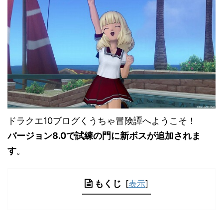
ドラクエ10ブログくうちゃ冒険譚へようこそ！
バージョン8.0で試練の門に新ボスが追加されま
す
。
もくじ
[
表示
]