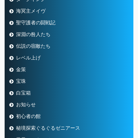
海冥主メイヴ
聖守護者の闘戦記
深淵の咎人たち
伝説の宿敵たち
レベル上げ
金策
宝珠
白宝箱
お知らせ
初心者の館
秘境探索ぐるぐるゼニアース