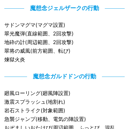
魔想念ジェルザークの行動
サドンマグマ(マグマ設置)
翠光魔弾(直線範囲、2回攻撃)
地砕の計(周辺範囲、2回攻撃)
翠将の威風(前方範囲、転び)
煉獄火炎
魔想念ガルドドンの行動
廻風ローリング(廻風陣設置)
激震スプラッシュ(地割れ)
岩石ストライク(対象範囲)
急襲ジャンプ(移動、電気の陣設置)
おぞましいおたけび(周辺範囲、ふっとび、混乱、