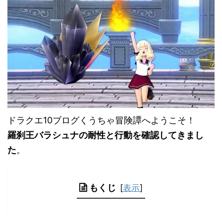
ドラクエ10ブログくうちゃ冒険譚へようこそ！
羅刹王バラシュナの耐性と行動を確認してきまし
た
。
もくじ
[
表示
]