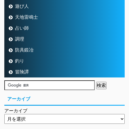
遊び人
天地雷鳴士
占い師
調理
防具鍛冶
釣り
冒険譚
アーカイブ
アーカイブ