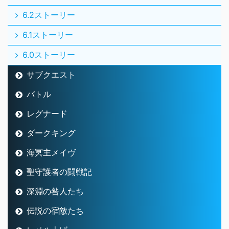
6.2ストーリー
6.1ストーリー
6.0ストーリー
サブクエスト
バトル
レグナード
ダークキング
海冥主メイヴ
聖守護者の闘戦記
深淵の咎人たち
伝説の宿敵たち