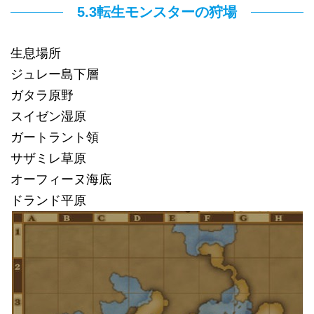
5.3転生モンスターの狩場
生息場所
ジュレー島下層
ガタラ原野
スイゼン湿原
ガートラント領
サザミレ草原
オーフィーヌ海底
ドランド平原