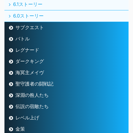
6.1ストーリー
6.0ストーリー
サブクエスト
バトル
レグナード
ダークキング
海冥主メイヴ
聖守護者の闘戦記
深淵の咎人たち
伝説の宿敵たち
レベル上げ
金策