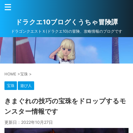
ドラクエ10ブログくうちゃ冒険譚
ドラゴンクエストＸ(ドラクエ10)の冒険、攻略情報のブログです
HOME
>
宝珠
>
宝珠
遊び人
きまぐれの技巧の宝珠をドロップするモ
ンスター情報です
更新日：
2022年10月27日