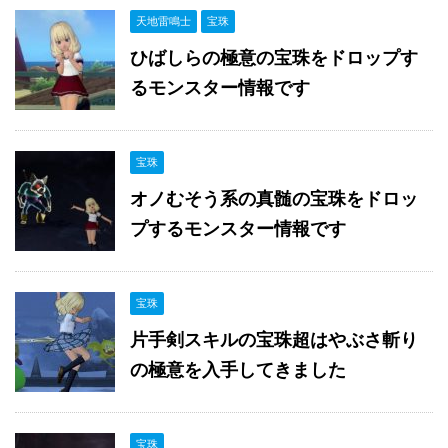
天地雷鳴士
宝珠
ひばしらの極意の宝珠をドロップす
るモンスター情報です
宝珠
オノむそう系の真髄の宝珠をドロッ
プするモンスター情報です
宝珠
片手剣スキルの宝珠超はやぶさ斬り
の極意を入手してきました
宝珠