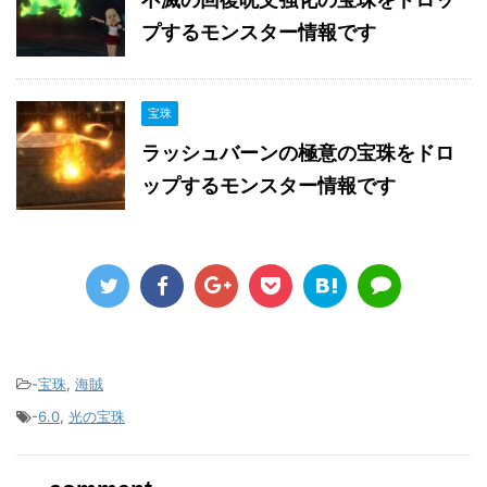
プするモンスター情報です
宝珠
ラッシュバーンの極意の宝珠をドロ
ップするモンスター情報です
-
宝珠
,
海賊
-
6.0
,
光の宝珠