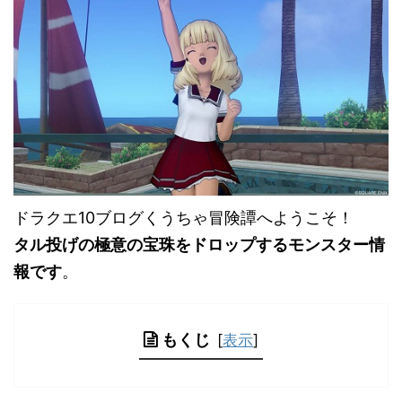
ドラクエ10ブログくうちゃ冒険譚へようこそ！
タル投げの極意の宝珠をドロップするモンスター情
報です
。
もくじ
[
表示
]