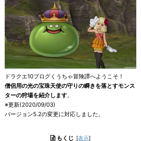
ドラクエ10ブログくうちゃ冒険譚へようこそ！
僧侶用の光の宝珠天使の守りの瞬きを落とすモンス
ターの狩場を紹介します
。
※更新(2020/09/03)
バージョン5.2の変更に対応しました。
もくじ
[
表示
]