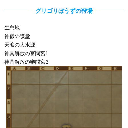
グリゴリぼうずの狩場
生息地
神儀の護堂
天涙の大水源
神具解放の審問宮1
神具解放の審問宮3