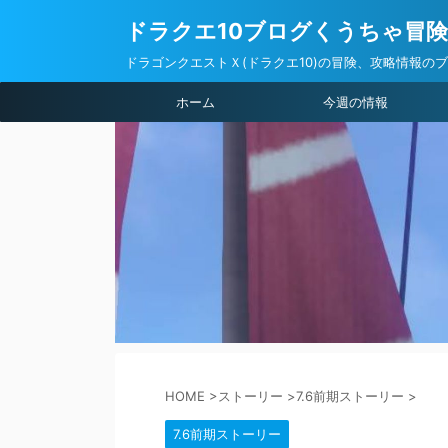
ドラクエ10ブログくうちゃ冒
ドラゴンクエストＸ(ドラクエ10)の冒険、攻略情報の
ホーム
今週の情報
HOME
>
ストーリー
>
7.6前期ストーリー
>
7.6前期ストーリー