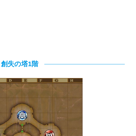
創失の塔1階