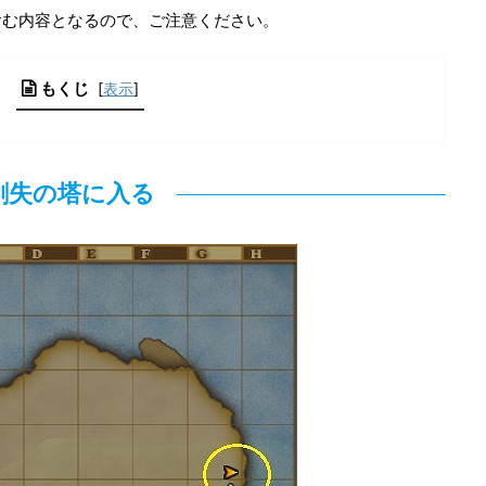
含む内容となるので、ご注意ください。
もくじ
[
表示
]
創失の塔に入る