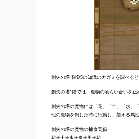
創失の塔1階D5の知識のカガミを調べる
創失の塔1階では、魔物の喰らい合いを止
創失の塔の魔物には「花」「土」「水」
他の魔物を倒した時に行動し、襲える属
創失の塔の魔物の捕食関係
花⇒土⇒水⇒炎⇒風⇒花