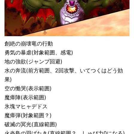
創絶の崩壊竜の行動
勇気の暴虐(対象範囲、感電)
地の強欲(ジャンプ回避)
水の奔流(前方範囲、2回攻撃、いてつくはどう効
果)
空の慟哭(表示範囲)
魔瘴陣(表示範囲)
氷塊マヒャデドス
魔瘴弾(対象範囲？)
破滅の冥光(直線範囲)
火炎鳥の羽ばたき(直線範囲？、しゅび力0になる)