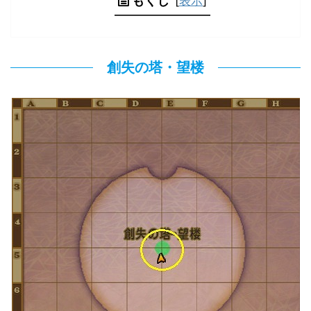
もくじ
[
表示
]
創失の塔・望楼