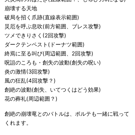
崩壊する天地
破局を招く爪跡(直線表示範囲)
災厄を呼ぶ息吹(前方範囲、ブレス攻撃)
ツメできりさく(2回攻撃)
ダークテンペスト(ドーナツ範囲)
終焉に至る叫び(周辺範囲、2回攻撃)
呪詛のころも・創失の波動(創失の呪い)
炎の激情(3回攻撃)
風の狂乱(4回攻撃？)
創絶の波動(創失、いてつくはどう効果)
花の葬礼(周辺範囲？)
創絶の崩壊竜とのバトルは、ポルテも一緒に戦って
くれます。