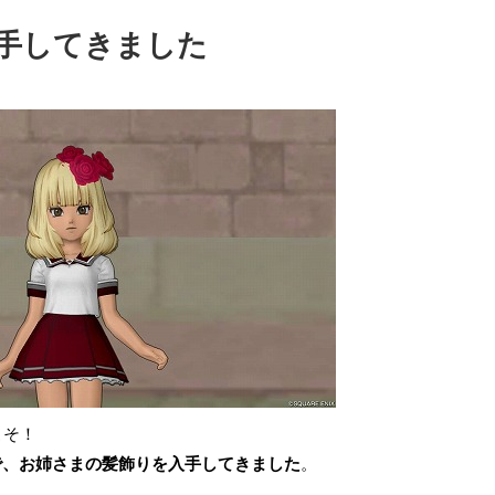
手してきました
こそ！
で、お姉さまの髪飾りを入手してきました
。