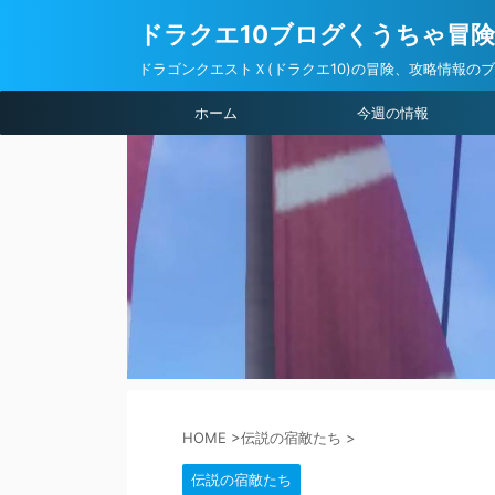
ドラクエ10ブログくうちゃ冒
ドラゴンクエストＸ(ドラクエ10)の冒険、攻略情報の
ホーム
今週の情報
HOME
>
伝説の宿敵たち
>
伝説の宿敵たち