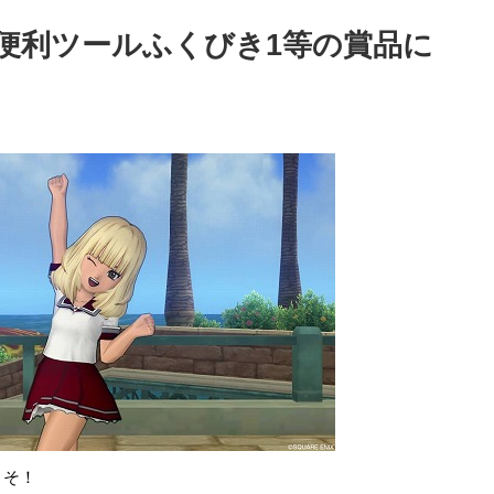
便利ツールふくびき1等の賞品に
こそ！