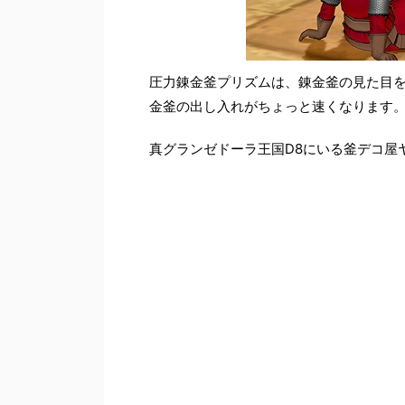
圧力錬金釜プリズムは、錬金釜の見た目
金釜の出し入れがちょっと速くなります。
真グランゼドーラ王国D8にいる釜デコ屋