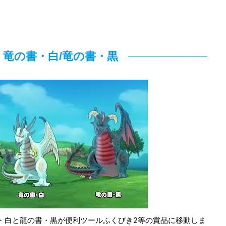
：竜の書・白/竜の書・黒
竜の書・白と龍の書・黒が便利ツールふくびき2等の賞品に移動しま