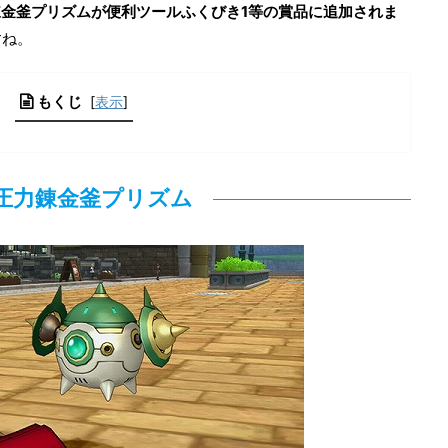
圧力錬金釜プリズムが便利ツールふくびき1等の賞品に追加されま
すね。
もくじ
[
表示
]
圧力錬金釜プリズム