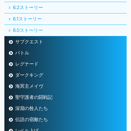
6.2ストーリー
6.1ストーリー
6.0ストーリー
サブクエスト
バトル
レグナード
ダークキング
海冥主メイヴ
聖守護者の闘戦記
深淵の咎人たち
伝説の宿敵たち
レベル上げ